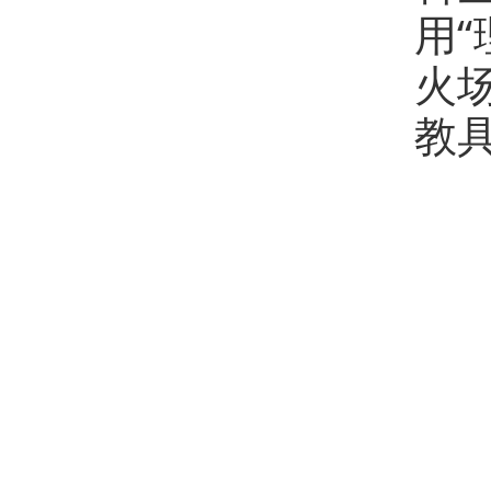
用
火
教