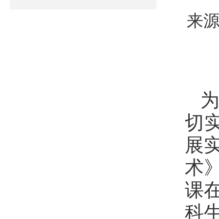
来源
切
展
术
课
科