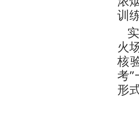
浓
训
火
核
考
形