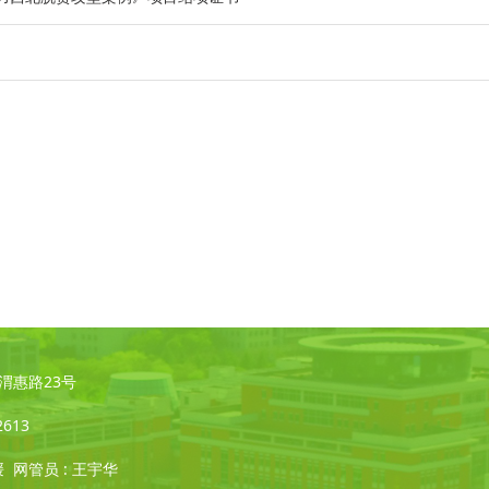
凌·渭惠路23号
2613
媛 网管员 : 王宇华