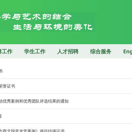
群工作
学生工作
人才招聘
综合服务
Eng
书
荣誉证书
活动优秀案例和优秀团队评选结果的通知
库
助力西北脱贫攻坚案例》项目结项证书