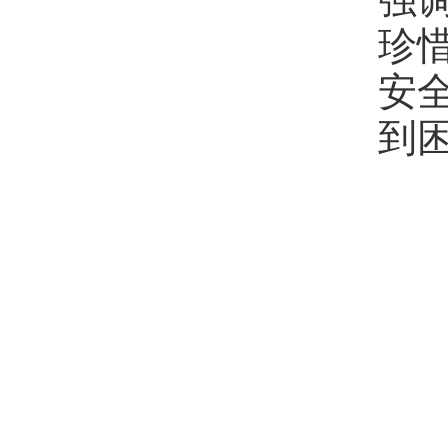
珍
安
到