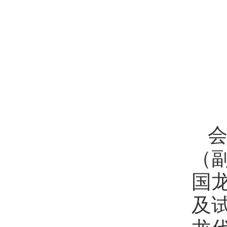
（
国
及