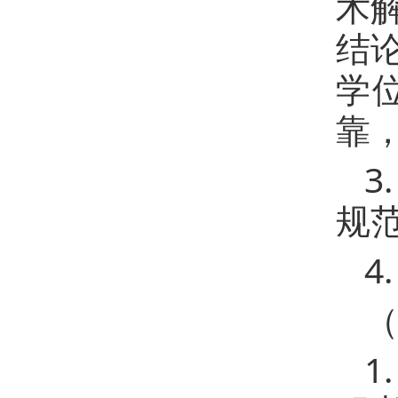
术
结
学
靠
3
规
4
1