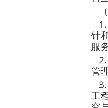
1
针
服
2
管
3
工
究