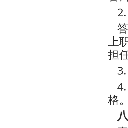
2
答
上
担
3
4
格