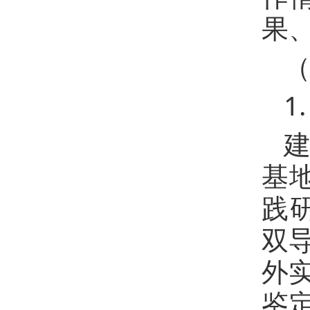
果
1
基
践
双
外
鉴