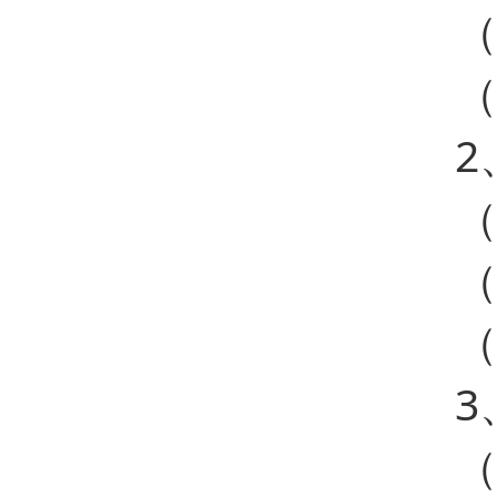
（
（
2
（
（
（
3
（